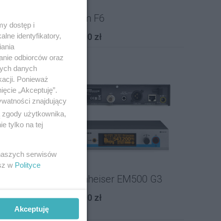
Zoom F6
y dostęp i
lne identyfikatory,
100,00 zł
iania
anie odbiorców oraz
nych danych
kacji. Ponieważ
ięcie „Akceptuję”.
ywatności znajdujący
ą zgody użytkownika,
 tylko na tej
 naszych serwisów
esz w
Polityce
3
Sennheiser EM500 G3
140,00 zł
Akceptuję