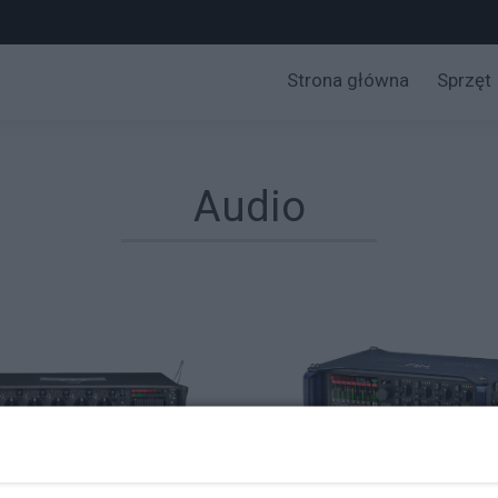
Strona główna
Sprzęt
Kam
Opt
Audio
Vi
Au
Świa
Akceso
Broadc