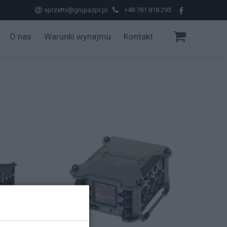
sprzettv@grupazpr.pl
+48 781 818 293
O nas
Warunki wynajmu
Kontakt
ery
yka
deo
dio
tło
ria
ast