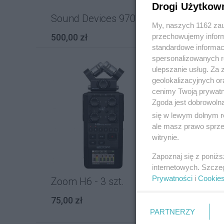
Drogi Użytkow
Sound Devices 970
Sou
My, naszych 1162 zau
przechowujemy informa
500,00 zł
300,
standardowe informac
spersonalizowanych re
ulepszanie usług. Za
geolokalizacyjnych or
cenimy Twoją prywatno
Zgoda jest dobrowoln
się w lewym dolnym r
ale masz prawo sprzec
witrynie.
Zapoznaj się z poniż
internetowych. Szcze
Prywatności
i
Cookie
Zoom H6 - 3 szt.
Rod
75,00 zł
100,
PARTNERZY