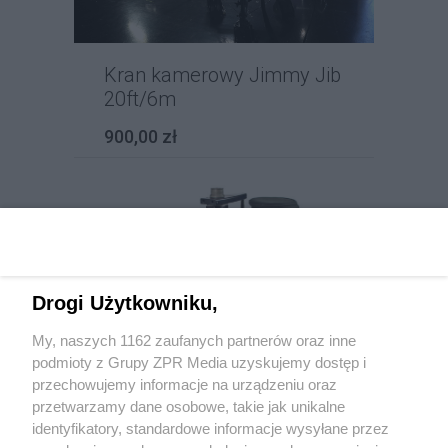
Kran kamerowy Jimmy Jib
20ft/6m
900,00 zł
Drogi Użytkowniku,
My, naszych 1162 zaufanych partnerów oraz inne
podmioty z Grupy ZPR Media uzyskujemy dostęp i
przechowujemy informacje na urządzeniu oraz
Wózek kamerowy Dolly
przetwarzamy dane osobowe, takie jak unikalne
Panther Clasic
identyfikatory, standardowe informacje wysyłane przez