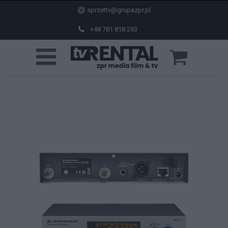
sprzettv@grupazpr.pl
+48 781 818 293