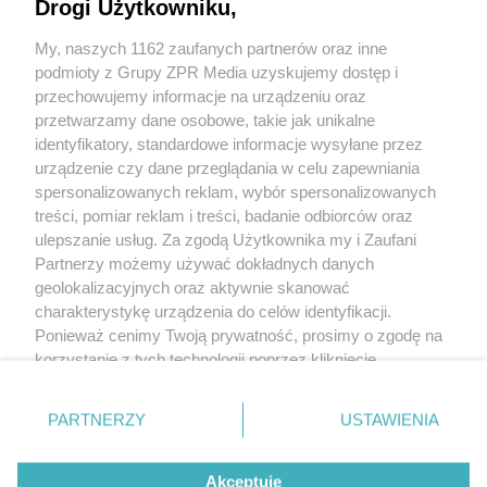
Drogi Użytkowniku,
Bezprzewodowy odbiornik mikrofonowy
My, naszych 1162 zaufanych partnerów oraz inne
podmioty z Grupy ZPR Media uzyskujemy dostęp i
Profesjonalny odbiornik mikrofonowy
przechowujemy informacje na urządzeniu oraz
przetwarzamy dane osobowe, takie jak unikalne
Zakres częstotliwości
626-698 MHz
identyfikatory, standardowe informacje wysyłane przez
Liczba częstotliwości nośnych
maks: 1680
urządzenie czy dane przeglądania w celu zapewniania
Szerokość pasma roboczego
42 MHz
spersonalizowanych reklam, wybór spersonalizowanych
treści, pomiar reklam i treści, badanie odbiorców oraz
ulepszanie usług. Za zgodą Użytkownika my i Zaufani
Partnerzy możemy używać dokładnych danych
geolokalizacyjnych oraz aktywnie skanować
+48 781 818
charakterystykę urządzenia do celów identyfikacji.
293
sprzettv@grupazpr.pl
Ponieważ cenimy Twoją prywatność, prosimy o zgodę na
korzystanie z tych technologii poprzez kliknięcie
„Akceptuję”. Zgoda jest dobrowolna i zawsze możesz ją
Rental ZPR
zmienić/wycofać klikając przycisk ustawień prywatności
ul. Wał Miedzeszyński
PARTNERZY
USTAWIENIA
znajdujący się w lewym dolnym rogu strony
. Niektóre
646,
budynek 1
rodzaje przetwarzania danych nie wymagają zgody
03-994 Warszawa
Akceptuję
użytkownika, ale masz prawo sprzeciwić się takiemu