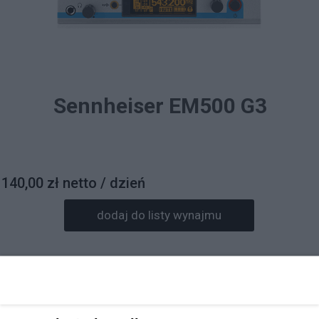
Sennheiser EM500 G3
140,00 zł netto / dzień
dodaj do listy wynajmu
Prosimy o wpisanie daty wynajmu w informacjach do
zamówienia.
Rezerwacja sprzętu będzie potwierdzona mailowo.