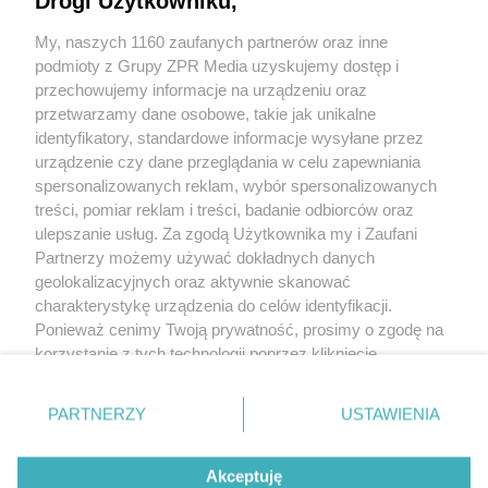
Drogi Użytkowniku,
Zestaw 8 żarówek LED Aputure Accent B7c
My, naszych 1160 zaufanych partnerów oraz inne
podmioty z Grupy ZPR Media uzyskujemy dostęp i
przechowujemy informacje na urządzeniu oraz
RGBWW, Temperatura barwowa od 2000 K do 10000 K
przetwarzamy dane osobowe, takie jak unikalne
Czas pracy wynosi około 70 minut przy pełnej mocy
identyfikatory, standardowe informacje wysyłane przez
Gwint żarówek E26/E27
urządzenie czy dane przeglądania w celu zapewniania
spersonalizowanych reklam, wybór spersonalizowanych
treści, pomiar reklam i treści, badanie odbiorców oraz
ulepszanie usług. Za zgodą Użytkownika my i Zaufani
Partnerzy możemy używać dokładnych danych
geolokalizacyjnych oraz aktywnie skanować
+48 781 818
charakterystykę urządzenia do celów identyfikacji.
293
sprzettv@grupazpr.pl
Ponieważ cenimy Twoją prywatność, prosimy o zgodę na
korzystanie z tych technologii poprzez kliknięcie
„Akceptuję”. Zgoda jest dobrowolna i zawsze możesz ją
Rental ZPR
zmienić/wycofać klikając przycisk ustawień prywatności
ul. Wał Miedzeszyński
PARTNERZY
USTAWIENIA
znajdujący się w lewym dolnym rogu strony
. Niektóre
646,
budynek 1
rodzaje przetwarzania danych nie wymagają zgody
03-994 Warszawa
Akceptuję
użytkownika, ale masz prawo sprzeciwić się takiemu