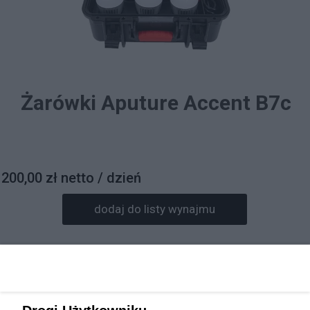
Żarówki Aputure Accent B7c
200,00 zł netto / dzień
dodaj do listy wynajmu
Prosimy o wpisanie daty wynajmu w informacjach do
zamówienia.
Rezerwacja sprzętu będzie potwierdzona mailowo.