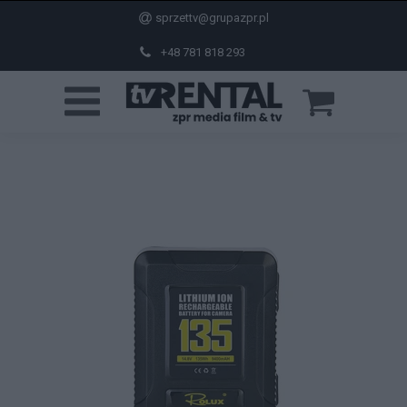
sprzettv@grupazpr.pl
+48 781 818 293