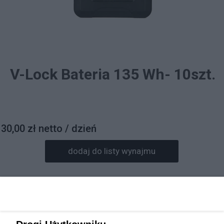
V-Lock Bateria 135 Wh- 10szt.
30,00 zł netto / dzień
dodaj do listy wynajmu
Prosimy o wpisanie daty wynajmu w informacjach do
zamówienia.
Rezerwacja sprzętu będzie potwierdzona mailowo.