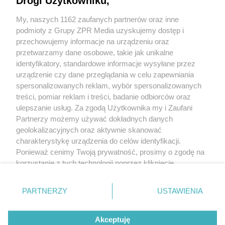
Drogi Użytkowniku,
My, naszych 1162 zaufanych partnerów oraz inne
podmioty z Grupy ZPR Media uzyskujemy dostęp i
przechowujemy informacje na urządzeniu oraz
przetwarzamy dane osobowe, takie jak unikalne
identyfikatory, standardowe informacje wysyłane przez
urządzenie czy dane przeglądania w celu zapewniania
spersonalizowanych reklam, wybór spersonalizowanych
treści, pomiar reklam i treści, badanie odbiorców oraz
ulepszanie usług. Za zgodą Użytkownika my i Zaufani
Partnerzy możemy używać dokładnych danych
geolokalizacyjnych oraz aktywnie skanować
+48 781 818
charakterystykę urządzenia do celów identyfikacji.
293
sprzettv@grupazpr.pl
Ponieważ cenimy Twoją prywatność, prosimy o zgodę na
korzystanie z tych technologii poprzez kliknięcie
„Akceptuję”. Zgoda jest dobrowolna i zawsze możesz ją
Rental ZPR
zmienić/wycofać klikając przycisk ustawień prywatności
ul. Wał Miedzeszyński
PARTNERZY
USTAWIENIA
znajdujący się w lewym dolnym rogu strony
. Niektóre
646,
budynek 1
rodzaje przetwarzania danych nie wymagają zgody
03-994 Warszawa
Akceptuję
użytkownika, ale masz prawo sprzeciwić się takiemu