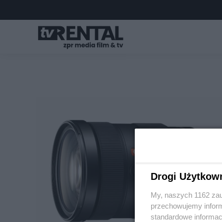
Drogi Użytkow
My, naszych 1162 zau
przechowujemy informa
standardowe informac