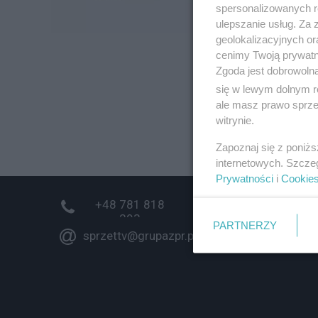
spersonalizowanych re
ulepszanie usług. Za
geolokalizacyjnych or
cenimy Twoją prywatno
Zgoda jest dobrowoln
się w lewym dolnym r
ale masz prawo sprzec
witrynie.
Zapoznaj się z poniż
internetowych. Szcze
Prywatności
i
Cookie
+48 781 818
293
PARTNERZY
sprzettv@grupazpr.pl