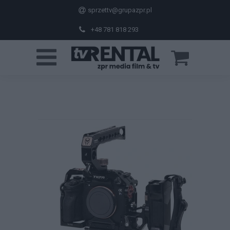
sprzettv@grupazpr.pl
+48 781 818 293