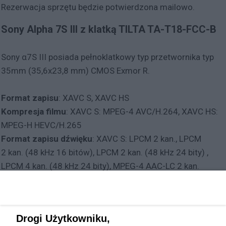
Rezerwacja sprzętu będzie potwierdzona mailowo.
Sony Alpha 7S III z klatką TILTA TA-T18-FCC-B
Sony α7S III posiada pełnoklatkowy typ przetwornika typ
35mm (35,6x23,8 mm) CMOS Exmor R.
Format zapisu
: XAVC S, XAVC HS
Kompresja filmu
: XAVC S: MPEG-4 AVC/H.264, XAVC HS:
MPEG-H HEVC/H.265
Format zapisu dźwięku
: XAVC S: LPCM 2 kan., LPCM
2 kan. (48 kHz 16 bitów), LPCM 2 kan. (48 kHz 24 bity) ,
LPCM 4 kan. (48 kHz 24 bity), MPEG-4 AAC-LC 2 kan.
XAVC HS 4K
: 3840 × 2160 (4:2:2, 10 bitów, PAL)
(w przybliżeniu): 100p (280 Mb/s), 50p (200 Mb/s /
Drogi Użytkowniku,
100 Mb/s)