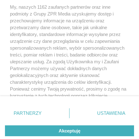
XAVC S 4K
: 3840 × 2160 (4:2:2, 10 bitów, PAL)
My, naszych 1162 zaufanych partnerów oraz inne
(w przybliżeniu): 100p (280 Mb/s), 50p (200 Mb/s), 25p
podmioty z Grupy ZPR Media uzyskujemy dostęp i
przechowujemy informacje na urządzeniu oraz
(140 Mb/s)
przetwarzamy dane osobowe, takie jak unikalne
XAVC S HD
: 1920 × 1080 (4:2:2, 10 bitów, PAL)
identyfikatory, standardowe informacje wysyłane przez
(w przybliżeniu): 50p (50 Mb/s), 25p (50 Mb/s)
urządzenie czy dane przeglądania w celu zapewniania
spersonalizowanych reklam, wybór spersonalizowanych
treści, pomiar reklam i treści, badanie odbiorców oraz
ulepszanie usług. Za zgodą Użytkownika my i Zaufani
Partnerzy możemy używać dokładnych danych
geolokalizacyjnych oraz aktywnie skanować
+48 781 818
charakterystykę urządzenia do celów identyfikacji.
293
sprzettv@grupazpr.pl
Ponieważ cenimy Twoją prywatność, prosimy o zgodę na
korzystanie z tych technologii poprzez kliknięcie
„Akceptuję”. Zgoda jest dobrowolna i zawsze możesz ją
Rental ZPR
zmienić/wycofać klikając przycisk ustawień prywatności
ul. Wał Miedzeszyński
PARTNERZY
USTAWIENIA
znajdujący się w lewym dolnym rogu strony
. Niektóre
646,
budynek 1
rodzaje przetwarzania danych nie wymagają zgody
03-994 Warszawa
Akceptuję
użytkownika, ale masz prawo sprzeciwić się takiemu
przetwarzaniu. Preferencje będą miały zastosowanie tylko