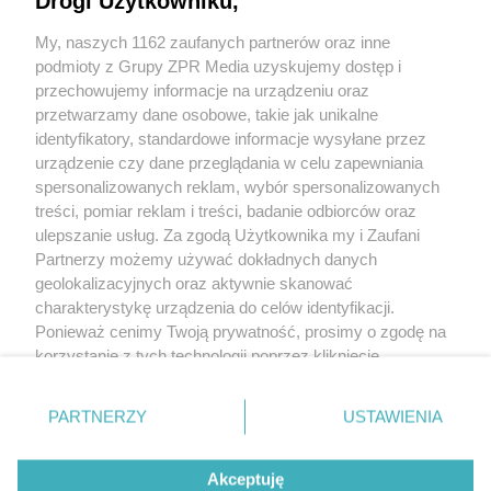
Drogi Użytkowniku,
- Pasmo przenoszenia 40 - 16000 Hz
My, naszych 1162 zaufanych partnerów oraz inne
- Czułość w polu swobodnym, bez obciążenia (1 kHz) 2.7
podmioty z Grupy ZPR Media uzyskujemy dostęp i
mV/Pa
przechowujemy informacje na urządzeniu oraz
przetwarzamy dane osobowe, takie jak unikalne
- Minimalna impedancja obciążenia 1000 omów
identyfikatory, standardowe informacje wysyłane przez
- Gabaryty śr. 48 x 180 mm
urządzenie czy dane przeglądania w celu zapewniania
- Waga bez przewodu 330 g
spersonalizowanych reklam, wybór spersonalizowanych
treści, pomiar reklam i treści, badanie odbiorców oraz
ulepszanie usług. Za zgodą Użytkownika my i Zaufani
Partnerzy możemy używać dokładnych danych
geolokalizacyjnych oraz aktywnie skanować
+48 781 818
charakterystykę urządzenia do celów identyfikacji.
293
sprzettv@grupazpr.pl
Ponieważ cenimy Twoją prywatność, prosimy o zgodę na
korzystanie z tych technologii poprzez kliknięcie
„Akceptuję”. Zgoda jest dobrowolna i zawsze możesz ją
Rental ZPR
zmienić/wycofać klikając przycisk ustawień prywatności
ul. Wał Miedzeszyński
PARTNERZY
USTAWIENIA
znajdujący się w lewym dolnym rogu strony
. Niektóre
646,
budynek 1
rodzaje przetwarzania danych nie wymagają zgody
03-994 Warszawa
Akceptuję
użytkownika, ale masz prawo sprzeciwić się takiemu