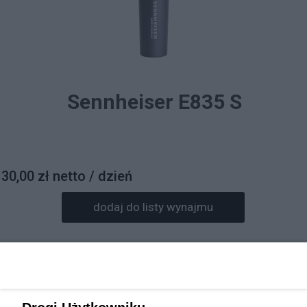
Sennheiser E835 S
30,00 zł netto / dzień
dodaj do listy wynajmu
Prosimy o wpisanie daty wynajmu w informacjach do
zamówienia.
Rezerwacja sprzętu będzie potwierdzona mailowo.