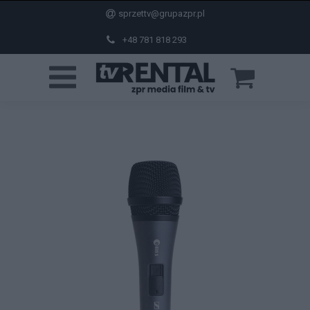
sprzettv@grupazpr.pl
+48 781 818 293