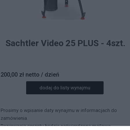
Sachtler Video 25 PLUS - 4szt.
200,00 zł netto / dzień
dodaj do listy wynajmu
Prosimy o wpisanie daty wynajmu w informacjach do
zamówienia.
Rezerwacja sprzętu będzie potwierdzona mailowo.