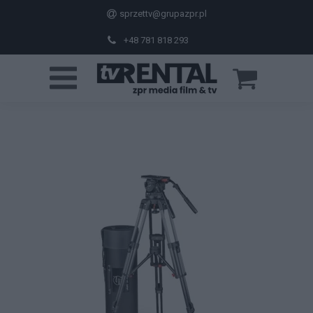
sprzettv@grupazpr.pl
+48 781 818 293