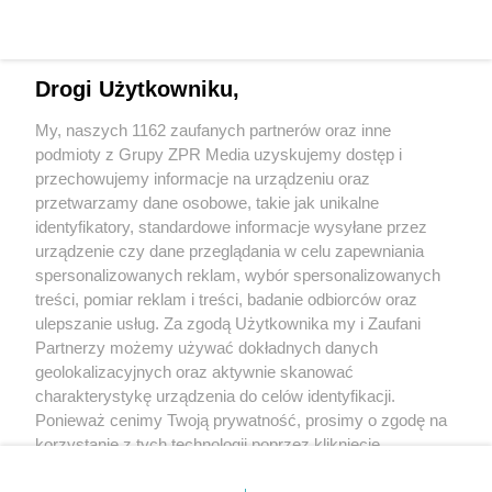
Sachtler Video 25 PLUS
Drogi Użytkowniku,
Głowica olejowa Video 25 Plus (#2500P)
-
Zakres obciążenia: od 8 do 35 kg
My, naszych 1162 zaufanych partnerów oraz inne
- 18-stopniowy mechanizm oporowania
podmioty z Grupy ZPR Media uzyskujemy dostęp i
przechowujemy informacje na urządzeniu oraz
- 7 stopni oporowania w poziomie i w pionie
przetwarzamy dane osobowe, takie jak unikalne
- Zakres panoramy pionowej: +90° do -75°
identyfikatory, standardowe informacje wysyłane przez
- Zintegrowana płaska podstawa do statywów z kulą 150
urządzenie czy dane przeglądania w celu zapewniania
mm
spersonalizowanych reklam, wybór spersonalizowanych
treści, pomiar reklam i treści, badanie odbiorców oraz
ulepszanie usług. Za zgodą Użytkownika my i Zaufani
Partnerzy możemy używać dokładnych danych
geolokalizacyjnych oraz aktywnie skanować
+48 781 818
charakterystykę urządzenia do celów identyfikacji.
293
sprzettv@grupazpr.pl
Ponieważ cenimy Twoją prywatność, prosimy o zgodę na
korzystanie z tych technologii poprzez kliknięcie
„Akceptuję”. Zgoda jest dobrowolna i zawsze możesz ją
Rental ZPR