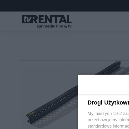
Drogi Użytkow
My, naszych 1162 zau
przechowujemy informa
standardowe informac