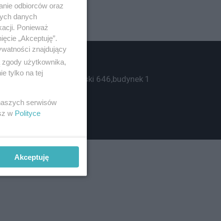
anie odbiorców oraz
nych danych
kacji. Ponieważ
ięcie „Akceptuję”.
ywatności znajdujący
ą zgody użytkownika,
Rental ZPR
 tylko na tej
ul. Wał Miedzeszyński 646,
budynek 1
03-994 Warszawa
 naszych serwisów
esz w
Polityce
Akceptuję