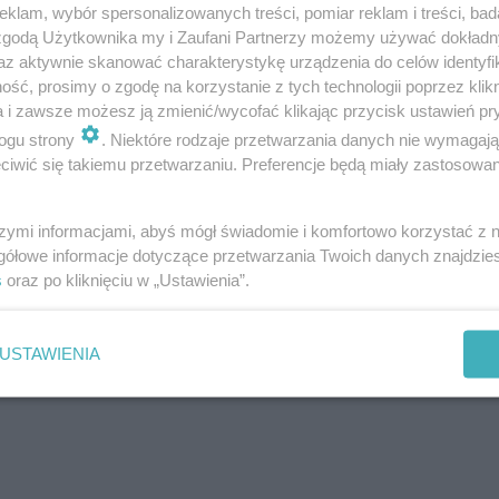
klam, wybór spersonalizowanych treści, pomiar reklam i treści, bad
 zgodą Użytkownika my i Zaufani Partnerzy możemy używać dokład
az aktywnie skanować charakterystykę urządzenia do celów identyfi
ść, prosimy o zgodę na korzystanie z tych technologii poprzez klikn
a i zawsze możesz ją zmienić/wycofać klikając przycisk ustawień pr
ogu strony
. Niektóre rodzaje przetwarzania danych nie wymagaj
iwić się takiemu przetwarzaniu. Preferencje będą miały zastosowanie
szymi informacjami, abyś mógł świadomie i komfortowo korzystać z
gółowe informacje dotyczące przetwarzania Twoich danych znajdzi
s
oraz po kliknięciu w „Ustawienia”.
Wszelkie prawa zastrzeżone @tvrental
USTAWIENIA