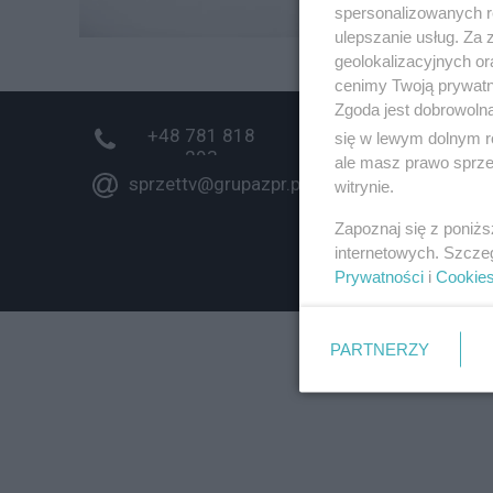
spersonalizowanych re
ulepszanie usług. Za
geolokalizacyjnych or
cenimy Twoją prywatno
Zgoda jest dobrowoln
+48 781 818
się w lewym dolnym r
293
ale masz prawo sprzec
sprzettv@grupazpr.pl
witrynie.
Zapoznaj się z poniż
internetowych. Szcze
Prywatności
i
Cookie
PARTNERZY