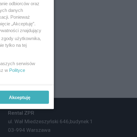
jach do zamówienia.
anie odbiorców oraz
nych danych
lowo.
kacji. Ponieważ
ięcie „Akceptuję”.
ywatności znajdujący
ą zgody użytkownika,
 tylko na tej
 naszych serwisów
esz w
Polityce
Akceptuję
Rental ZPR
ul. Wał Miedzeszyński 646,
budynek 1
03-994 Warszawa