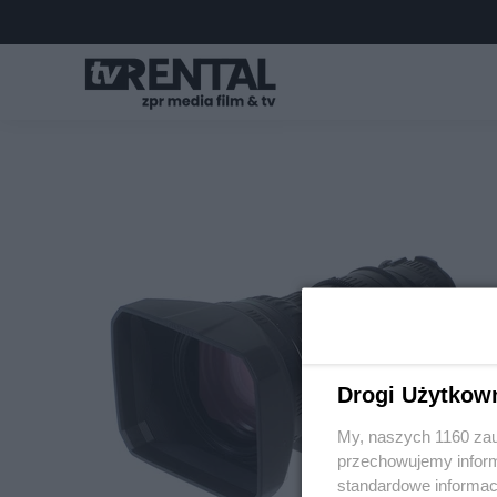
Drogi Użytkow
My, naszych 1160 zau
przechowujemy informa
standardowe informac