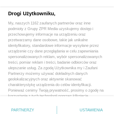
Rezerwacja sprzętu będzie potwierdzona mailowo.
Drogi Użytkowniku,
Obiektyw FUJINON XA16SX8BRAM-XB1
My, naszych 1162 zaufanych partnerów oraz inne
16x Zoom Ratio
podmioty z Grupy ZPR Media uzyskujemy dostęp i
przechowujemy informacje na urządzeniu oraz
For 2/3" Format HD Sensors
przetwarzamy dane osobowe, takie jak unikalne
End to End Zoom in 0.7 sec
identyfikatory, standardowe informacje wysyłane przez
Maximum Aperture at 8mm - f/1.9
urządzenie czy dane przeglądania w celu zapewniania
Maximum Aperture at 128mm - f/2.8
spersonalizowanych reklam, wybór spersonalizowanych
treści, pomiar reklam i treści, badanie odbiorców oraz
ulepszanie usług. Za zgodą Użytkownika my i Zaufani
Partnerzy możemy używać dokładnych danych
geolokalizacyjnych oraz aktywnie skanować
+48 781 818
charakterystykę urządzenia do celów identyfikacji.
293
sprzettv@grupazpr.pl
Ponieważ cenimy Twoją prywatność, prosimy o zgodę na
korzystanie z tych technologii poprzez kliknięcie
„Akceptuję”. Zgoda jest dobrowolna i zawsze możesz ją
Rental ZPR
zmienić/wycofać klikając przycisk ustawień prywatności
ul. Wał Miedzeszyński
PARTNERZY
USTAWIENIA
znajdujący się w lewym dolnym rogu strony
. Niektóre