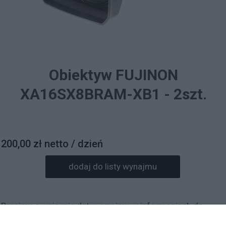
Obiektyw FUJINON
XA16SX8BRAM-XB1 - 2szt.
200,00 zł netto / dzień
dodaj do listy wynajmu
Prosimy o wpisanie daty wynajmu w informacjach do
zamówienia.