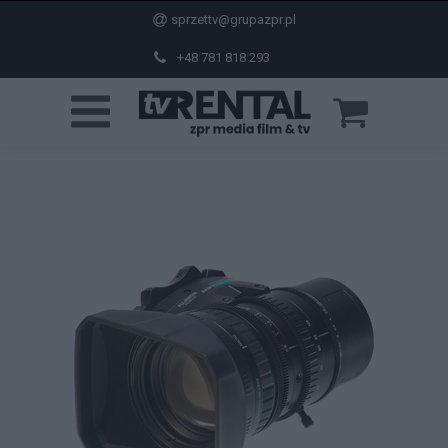
sprzettv@grupazpr.pl
+48 781 818 293