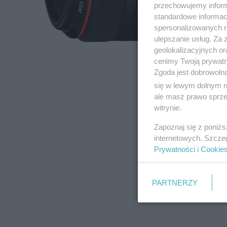
przechowujemy informa
standardowe informac
spersonalizowanych re
ulepszanie usług. Za
geolokalizacyjnych or
cenimy Twoją prywatno
Zgoda jest dobrowoln
się w lewym dolnym r
ale masz prawo sprzec
witrynie.
Zapoznaj się z poniż
internetowych. Szcze
Prywatności
i
Cookie
PARTNERZY