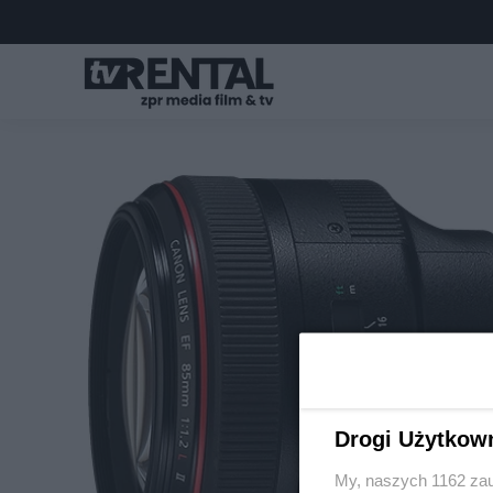
Drogi Użytkow
My, naszych 1162 zau