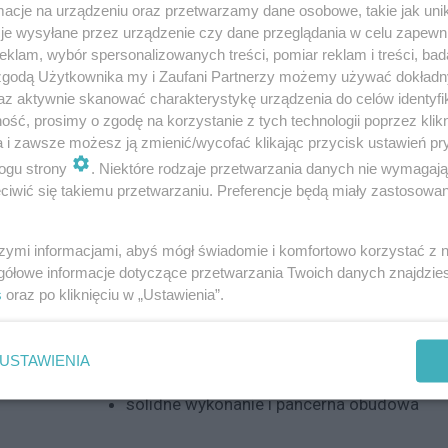
Prosimy o wpisanie daty wynajmu w informac
cje na urządzeniu oraz przetwarzamy dane osobowe, takie jak unika
je wysyłane przez urządzenie czy dane przeglądania w celu zapewn
Rezerwacja sprzętu będzie potwierdzona mai
klam, wybór spersonalizowanych treści, pomiar reklam i treści, bad
Canon 85 mm f/1.2 L EF II
 zgodą Użytkownika my i Zaufani Partnerzy możemy używać dokład
az aktywnie skanować charakterystykę urządzenia do celów identyfi
ść, prosimy o zgodę na korzystanie z tych technologii poprzez klikn
Cechy produktu:
a i zawsze możesz ją zmienić/wycofać klikając przycisk ustawień pr
profesjonalna seria L przeznaczona dla n
ogu strony
. Niektóre rodzaje przetwarzania danych nie wymagaj
ogniskowa 85 mm doskonała do portretów, 
iwić się takiemu przetwarzaniu. Preferencje będą miały zastosowanie
duża jasność f/1.2 do pracy w trudnych w
możliwość uzyskania rekordowo płytkiej gł
szymi informacjami, abyś mógł świadomie i komfortowo korzystać z
okrągła przysłona zapewniająca atrakcyjny
gółowe informacje dotyczące przetwarzania Twoich danych znajdzi
s
oraz po kliknięciu w „Ustawienia”.
mocowanie EF do lustrzanek Canon
cichy, szybki silnik USM do precyzyjnego u
powłoki Super Spectra wzmacniające kontra
USTAWIENIA
szkła fluorytowe redukujące występowanie
solidne wykonanie i pancerna obudowa