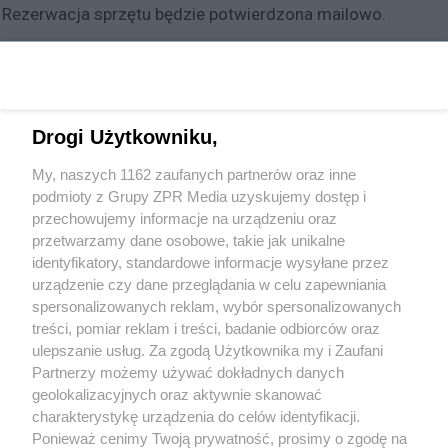
Rezerwacja sprzętu będzie potwierdzona mailowo.
NANLITE LED MIXPANEL 60 RGBWW
To panel multi-LED dla twardego światła z rozproszonym
Drogi Użytkowniku,
panelem SMD LED dla miękkiego światła i regulowanym
panelem RGB.
My, naszych 1162 zaufanych partnerów oraz inne
podmioty z Grupy ZPR Media uzyskujemy dostęp i
przechowujemy informacje na urządzeniu oraz
Temperatura barwowa
2700–7500 ° K
przetwarzamy dane osobowe, takie jak unikalne
Moc (W)
300 W
identyfikatory, standardowe informacje wysyłane przez
CRI 98
urządzenie czy dane przeglądania w celu zapewniania
Oświetlenie (LUX) 12830 1 metr LUX
spersonalizowanych reklam, wybór spersonalizowanych
treści, pomiar reklam i treści, badanie odbiorców oraz
ulepszanie usług. Za zgodą Użytkownika my i Zaufani
Partnerzy możemy używać dokładnych danych
geolokalizacyjnych oraz aktywnie skanować
+48 781 818
charakterystykę urządzenia do celów identyfikacji.
293
sprzettv@grupazpr.pl
Ponieważ cenimy Twoją prywatność, prosimy o zgodę na