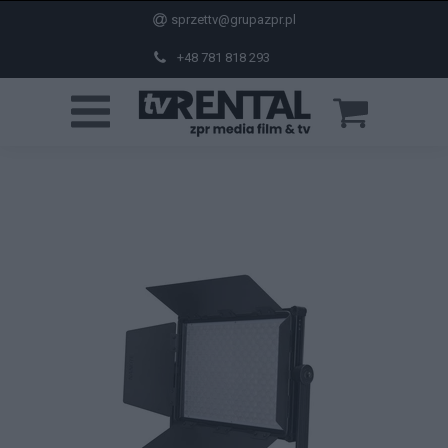
sprzettv@grupazpr.pl
+48 781 818 293