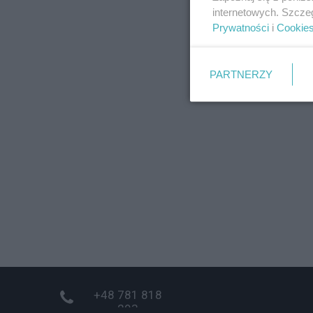
internetowych. Szcze
Prywatności
i
Cookie
PARTNERZY
+48 781 818
293