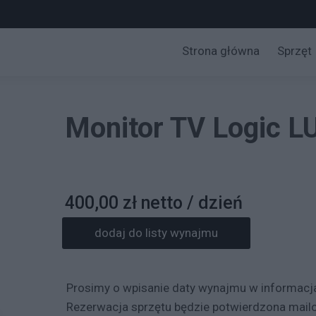
Strona główna
Sprzęt
Kam
Opt
Monitor TV Logic 
Vi
Au
400,00 zł netto / dzień
Świa
dodaj do listy wynajmu
Akceso
Broadc
Prosimy o wpisanie daty wynajmu w informac
Rezerwacja sprzętu będzie potwierdzona mai