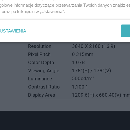
FPGA Functions
gółowe informacje dotyczące przetwarzania Twoich danych znajdzi
s
oraz po kliknięciu w „Ustawienia”.
, 3G-SDI Level A/B, Audio Level Meter Display,
Check, Marker, Time Code Display, Waveform/
Closed Caption
CC-608 ANC, CC-608 LINE 
USTAWIENIA
Size
55"
Resolution
3840 X 2160 (16:9)
Pixel Pitch
0.315mm
Color Depth
1.07B
Viewing Angle
178°(H) / 178°(V)
500cd/m
Luminance
2
Contrast Ratio
1,100:1
Display Area
1209.6(H) x 680.40(V) m