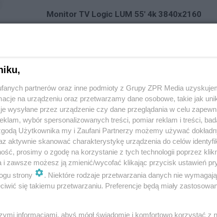
Monitor TV Logic LUM 55' 4k 3840x2160
Input
4 X BNC
12G-SDI A/B Channel Input
1 X HDMI
HDMI Input
niku,
Output
fanych partnerów oraz inne podmioty z Grupy ZPR Media uzyskujem
1 X BNC
12G/3G/HD/SD SDI Output 
cje na urządzeniu oraz przetwarzamy dane osobowe, takie jak unika
Input Signal
je wysyłane przez urządzenie czy dane przeglądania w celu zapewn
klam, wybór spersonalizowanych treści, pomiar reklam i treści, bad
3G SDI
2.970Gbps
 zgodą Użytkownika my i Zaufani Partnerzy możemy używać dokład
HD SDI
1.485Gbps
az aktywnie skanować charakterystykę urządzenia do celów identyfi
SD SDI
270Mb/s
ść, prosimy o zgodę na korzystanie z tych technologii poprzez klikn
a i zawsze możesz ją zmienić/wycofać klikając przycisk ustawień pr
HDMI
480i/480p/576i/576p/72
ogu strony
. Niektóre rodzaje przetwarzania danych nie wymagaj
SDI Input Signal Formats
iwić się takiemu przetwarzaniu. Preferencje będą miały zastosowanie
Audio
Audio Out
Analog Stereo (Phone Jac
szymi informacjami, abyś mógł świadomie i komfortowo korzystać z