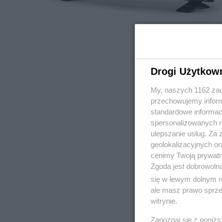
Drogi Użytkow
My, naszych 1162 zau
przechowujemy informa
standardowe informac
spersonalizowanych re
ulepszanie usług. Za
geolokalizacyjnych or
cenimy Twoją prywatno
Zgoda jest dobrowoln
się w lewym dolnym r
ale masz prawo sprzec
witrynie.
Zapoznaj się z poniż