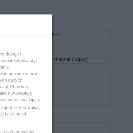
, 3G-SDI C/D Channel Input
y dostęp i
1Ch (SDI A/B Selected channel output)
lne identyfikatory,
iania
anie odbiorców oraz
nych danych
kacji. Ponieważ
ięcie „Akceptuję”.
ywatności znajdujący
0p/1080i/1080p/2160p
ą zgody użytkownika,
 tylko na tej
k)
 naszych serwisów