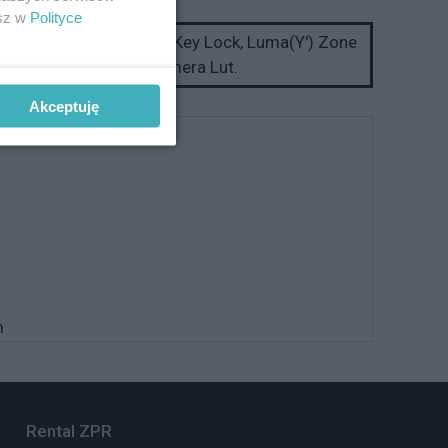
esz w
Polityce
 Blue Only, Focus Assist, Key Lock, Luma(Y') Zone
Vector, SingleMode, Camera Lut.
21, CC-708
Akceptuję
m
Rental ZPR