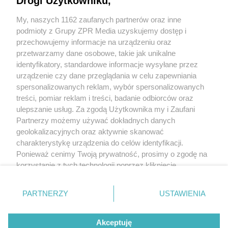
Drogi Użytkowniku,
My, naszych 1162 zaufanych partnerów oraz inne
podmioty z Grupy ZPR Media uzyskujemy dostęp i
przechowujemy informacje na urządzeniu oraz
przetwarzamy dane osobowe, takie jak unikalne
identyfikatory, standardowe informacje wysyłane przez
urządzenie czy dane przeglądania w celu zapewniania
spersonalizowanych reklam, wybór spersonalizowanych
treści, pomiar reklam i treści, badanie odbiorców oraz
ulepszanie usług. Za zgodą Użytkownika my i Zaufani
Partnerzy możemy używać dokładnych danych
geolokalizacyjnych oraz aktywnie skanować
+48 781 818
charakterystykę urządzenia do celów identyfikacji.
293
sprzettv@grupazpr.pl
Ponieważ cenimy Twoją prywatność, prosimy o zgodę na
korzystanie z tych technologii poprzez kliknięcie
„Akceptuję”. Zgoda jest dobrowolna i zawsze możesz ją
Rental ZPR
zmienić/wycofać klikając przycisk ustawień prywatności
ul. Wał Miedzeszyński
PARTNERZY
USTAWIENIA
znajdujący się w lewym dolnym rogu strony
. Niektóre
646,
budynek 1
rodzaje przetwarzania danych nie wymagają zgody
03-994 Warszawa
Akceptuję
użytkownika, ale masz prawo sprzeciwić się takiemu