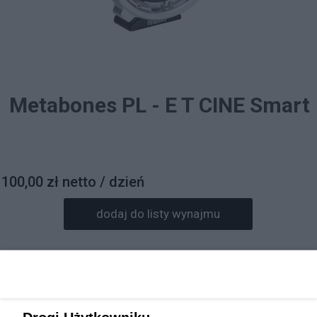
Metabones PL - E T CINE Smart
100,00 zł netto / dzień
dodaj do listy wynajmu
Prosimy o wpisanie daty wynajmu w informacjach do
zamówienia.
Rezerwacja sprzętu będzie potwierdzona mailowo.