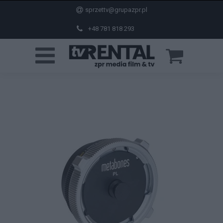
sprzettv@grupazpr.pl
+48 781 818 293