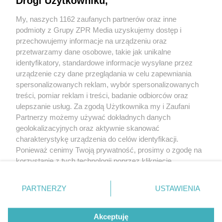
Drogi Użytkowniku,
My, naszych 1162 zaufanych partnerów oraz inne
podmioty z Grupy ZPR Media uzyskujemy dostęp i
przechowujemy informacje na urządzeniu oraz
przetwarzamy dane osobowe, takie jak unikalne
identyfikatory, standardowe informacje wysyłane przez
urządzenie czy dane przeglądania w celu zapewniania
spersonalizowanych reklam, wybór spersonalizowanych
treści, pomiar reklam i treści, badanie odbiorców oraz
ulepszanie usług. Za zgodą Użytkownika my i Zaufani
Partnerzy możemy używać dokładnych danych
geolokalizacyjnych oraz aktywnie skanować
+48 781 818
charakterystykę urządzenia do celów identyfikacji.
293
sprzettv@grupazpr.pl
Ponieważ cenimy Twoją prywatność, prosimy o zgodę na
korzystanie z tych technologii poprzez kliknięcie
„Akceptuję”. Zgoda jest dobrowolna i zawsze możesz ją
Rental ZPR
zmienić/wycofać klikając przycisk ustawień prywatności
ul. Wał Miedzeszyński
PARTNERZY
USTAWIENIA
znajdujący się w lewym dolnym rogu strony
. Niektóre
646,
budynek 1
rodzaje przetwarzania danych nie wymagają zgody
03-994 Warszawa
Akceptuję
użytkownika, ale masz prawo sprzeciwić się takiemu