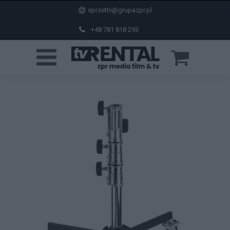
sprzettv@grupazpr.pl
+48 781 818 293