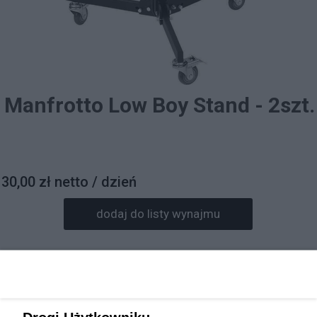
Manfrotto Low Boy Stand - 2szt.
30,00 zł netto / dzień
dodaj do listy wynajmu
Prosimy o wpisanie daty wynajmu w informacjach do
zamówienia.
Rezerwacja sprzętu będzie potwierdzona mailowo.