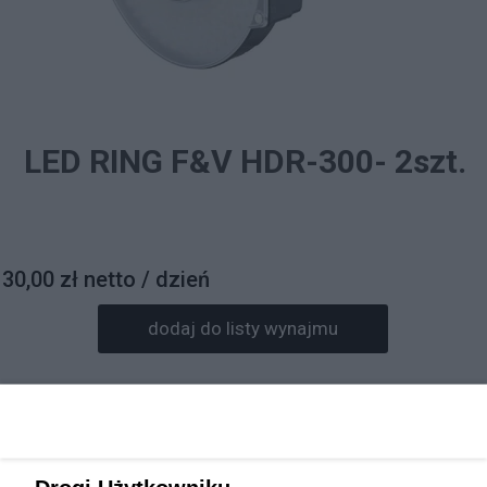
LED RING F&V HDR-300- 2szt.
30,00 zł netto / dzień
dodaj do listy wynajmu
Prosimy o wpisanie daty wynajmu w informacjach do
zamówienia.
Rezerwacja sprzętu będzie potwierdzona mailowo.