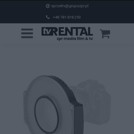
sprzettv@grupazpr.pl
+48 781 818 293