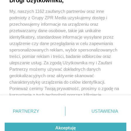
Drogi Użytkowniku,
My, naszych 1162 zaufanych partnerów oraz inne
podmioty z Grupy ZPR Media uzyskujemy dostęp i
przechowujemy informacje na urządzeniu oraz
przetwarzamy dane osobowe, takie jak unikalne
identyfikatory, standardowe informacje wysyłane przez
urządzenie czy dane przeglądania w celu zapewniania
spersonalizowanych reklam, wybór spersonalizowanych
treści, pomiar reklam i treści, badanie odbiorców oraz
ulepszanie usług. Za zgodą Użytkownika my i Zaufani
Partnerzy możemy używać dokładnych danych
geolokalizacyjnych oraz aktywnie skanować
+48 781 818
charakterystykę urządzenia do celów identyfikacji.
293
sprzettv@grupazpr.pl
Ponieważ cenimy Twoją prywatność, prosimy o zgodę na
korzystanie z tych technologii poprzez kliknięcie
„Akceptuję”. Zgoda jest dobrowolna i zawsze możesz ją
Rental ZPR
zmienić/wycofać klikając przycisk ustawień prywatności
ul. Wał Miedzeszyński
PARTNERZY
USTAWIENIA
znajdujący się w lewym dolnym rogu strony
. Niektóre
646,
budynek 1
rodzaje przetwarzania danych nie wymagają zgody
03-994 Warszawa
Akceptuję
użytkownika, ale masz prawo sprzeciwić się takiemu