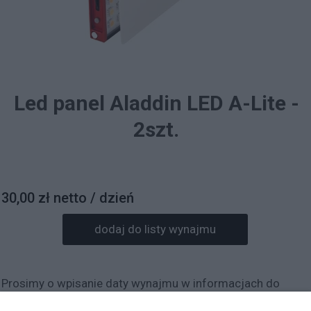
Led panel Aladdin LED A-Lite -
2szt.
30,00 zł netto / dzień
dodaj do listy wynajmu
Prosimy o wpisanie daty wynajmu w informacjach do
zamówienia.