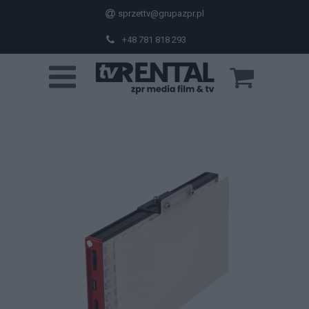
sprzettv@grupazpr.pl
+48 781 818 293