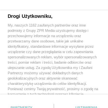
Rezerwacja sprzętu będzie potwierdzona mailowo.
Led Panel Sungun Aladdin LED A-Lite
Drogi Użytkowniku,
My, naszych 1162 zaufanych partnerów oraz inne
CRI
3000°K= 98RA 5600°K= 95RA
podmioty z Grupy ZPR Media uzyskujemy dostęp i
TLCI
3000°K=98 5600°= 96
przechowujemy informacje na urządzeniu oraz
przetwarzamy dane osobowe, takie jak unikalne
Photo-metrics
3000°K= 240lx@1m5600°K= 260lx@1m
identyfikatory, standardowe informacje wysyłane przez
urządzenie czy dane przeglądania w celu zapewniania
spersonalizowanych reklam, wybór spersonalizowanych
treści, pomiar reklam i treści, badanie odbiorców oraz
ulepszanie usług. Za zgodą Użytkownika my i Zaufani
Partnerzy możemy używać dokładnych danych
geolokalizacyjnych oraz aktywnie skanować
+48 781 818
charakterystykę urządzenia do celów identyfikacji.
293
sprzettv@grupazpr.pl
Ponieważ cenimy Twoją prywatność, prosimy o zgodę na
korzystanie z tych technologii poprzez kliknięcie
„Akceptuję”. Zgoda jest dobrowolna i zawsze możesz ją
Rental ZPR
zmienić/wycofać klikając przycisk ustawień prywatności
ul. Wał Miedzeszyński
PARTNERZY
USTAWIENIA