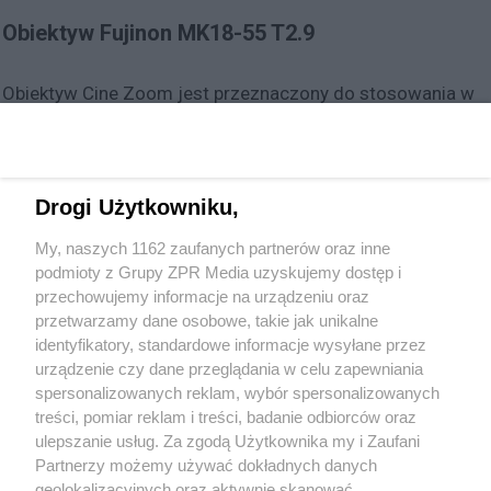
Obiektyw Fujinon MK18-55 T2.9
Obiektyw Cine Zoom jest przeznaczony do stosowania w
kamerach z sensorem obrazu Super-35mm i bagnetem E-
Mount. Optyka Fujinon jest zoptymalizowana pod kątem
rozdzielczości 4K. Doskonałe przetwarzanie soczewek
Drogi Użytkowniku,
minimalizuje zniekształcenia optyczne w całym zakresie
obrazowania. Dzięki niezależnym pierścieniom
My, naszych 1162 zaufanych partnerów oraz inne
regulacyjnym do powiększania, ustawiania ostrości i
podmioty z Grupy ZPR Media uzyskujemy dostęp i
przechowujemy informacje na urządzeniu oraz
przysłony z uzębieniem o średnicy 0,8 mm możliwe jest
przetwarzamy dane osobowe, takie jak unikalne
korzystanie z systemów ostrości typu follow-focus.
identyfikatory, standardowe informacje wysyłane przez
urządzenie czy dane przeglądania w celu zapewniania
W zestawie Chrosziel CDM-MK-Z2 servo drive.
spersonalizowanych reklam, wybór spersonalizowanych
treści, pomiar reklam i treści, badanie odbiorców oraz
ulepszanie usług. Za zgodą Użytkownika my i Zaufani
Partnerzy możemy używać dokładnych danych
geolokalizacyjnych oraz aktywnie skanować