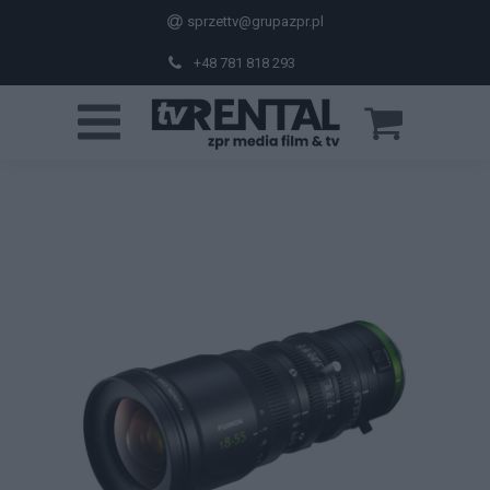
sprzettv@grupazpr.pl
+48 781 818 293