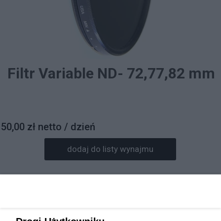
Filtr Variable ND- 72,77,82 mm
50,00 zł netto / dzień
dodaj do listy wynajmu
Prosimy o wpisanie daty wynajmu w informacjach do
zamówienia.
Rezerwacja sprzętu będzie potwierdzona mailowo.