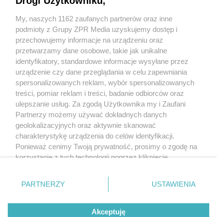
Drogi Użytkowniku,
My, naszych 1162 zaufanych partnerów oraz inne
podmioty z Grupy ZPR Media uzyskujemy dostęp i
przechowujemy informacje na urządzeniu oraz
przetwarzamy dane osobowe, takie jak unikalne
identyfikatory, standardowe informacje wysyłane przez
urządzenie czy dane przeglądania w celu zapewniania
spersonalizowanych reklam, wybór spersonalizowanych
treści, pomiar reklam i treści, badanie odbiorców oraz
ulepszanie usług. Za zgodą Użytkownika my i Zaufani
Partnerzy możemy używać dokładnych danych
geolokalizacyjnych oraz aktywnie skanować
+48 781 818
charakterystykę urządzenia do celów identyfikacji.
293
sprzettv@grupazpr.pl
Ponieważ cenimy Twoją prywatność, prosimy o zgodę na
korzystanie z tych technologii poprzez kliknięcie
„Akceptuję”. Zgoda jest dobrowolna i zawsze możesz ją
Rental ZPR
zmienić/wycofać klikając przycisk ustawień prywatności
ul. Wał Miedzeszyński
PARTNERZY
USTAWIENIA
znajdujący się w lewym dolnym rogu strony
. Niektóre
646,
budynek 1
rodzaje przetwarzania danych nie wymagają zgody
03-994 Warszawa
Akceptuję
użytkownika, ale masz prawo sprzeciwić się takiemu