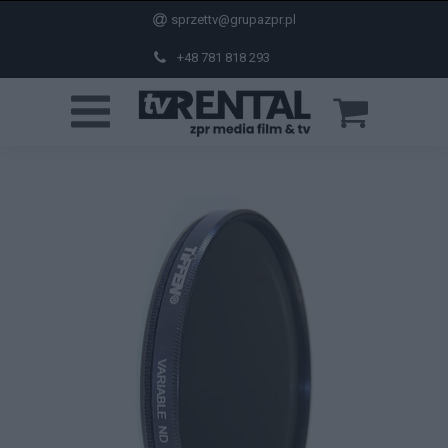
sprzettv@grupazpr.pl
+48 781 818 293