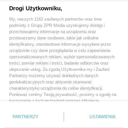
Rezerwacja sprzętu będzie potwierdzona mailowo.
Drogi Użytkowniku,
My, naszych 1162 zaufanych partnerów oraz inne
podmioty z Grupy ZPR Media uzyskujemy dostęp i
przechowujemy informacje na urządzeniu oraz
przetwarzamy dane osobowe, takie jak unikalne
identyfikatory, standardowe informacje wysyłane przez
urządzenie czy dane przeglądania w celu zapewniania
spersonalizowanych reklam, wybór spersonalizowanych
treści, pomiar reklam i treści, badanie odbiorców oraz
ulepszanie usług. Za zgodą Użytkownika my i Zaufani
Partnerzy możemy używać dokładnych danych
geolokalizacyjnych oraz aktywnie skanować
+48 781 818
charakterystykę urządzenia do celów identyfikacji.
293
sprzettv@grupazpr.pl
Ponieważ cenimy Twoją prywatność, prosimy o zgodę na
korzystanie z tych technologii poprzez kliknięcie
„Akceptuję”. Zgoda jest dobrowolna i zawsze możesz ją
Rental ZPR
zmienić/wycofać klikając przycisk ustawień prywatności
ul. Wał Miedzeszyński
PARTNERZY
USTAWIENIA
znajdujący się w lewym dolnym rogu strony
. Niektóre
646,
budynek 1
rodzaje przetwarzania danych nie wymagają zgody