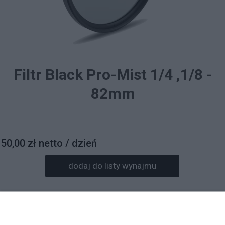
Filtr Black Pro-Mist 1/4 ,1/8 -
82mm
50,00 zł netto / dzień
dodaj do listy wynajmu
Prosimy o wpisanie daty wynajmu w informacjach do
zamówienia.