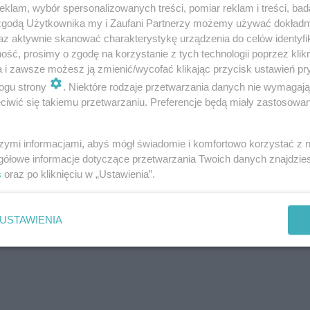
klam, wybór spersonalizowanych treści, pomiar reklam i treści, bad
 zgodą Użytkownika my i Zaufani Partnerzy możemy używać dokład
az aktywnie skanować charakterystykę urządzenia do celów identyfi
ść, prosimy o zgodę na korzystanie z tych technologii poprzez klikn
a i zawsze możesz ją zmienić/wycofać klikając przycisk ustawień pr
ogu strony
. Niektóre rodzaje przetwarzania danych nie wymagaj
iwić się takiemu przetwarzaniu. Preferencje będą miały zastosowanie
szymi informacjami, abyś mógł świadomie i komfortowo korzystać z
gółowe informacje dotyczące przetwarzania Twoich danych znajdzi
s
oraz po kliknięciu w „Ustawienia”.
Wszelkie prawa zastrzeżone @tvrental
USTAWIENIA