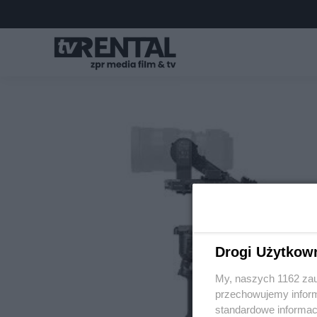
Drogi Użytkow
My, naszych 1162 zau
przechowujemy informa
standardowe informac