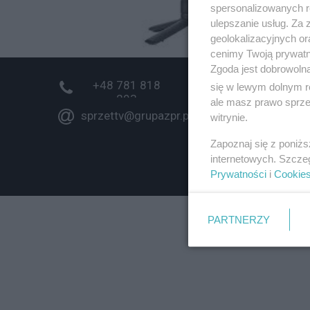
spersonalizowanych re
ulepszanie usług. Za
geolokalizacyjnych or
cenimy Twoją prywatno
Zgoda jest dobrowoln
+48 781 818
się w lewym dolnym r
293
ale masz prawo sprzec
sprzettv@grupazpr.pl
witrynie.
Zapoznaj się z poniż
internetowych. Szcze
Prywatności
i
Cookie
PARTNERZY