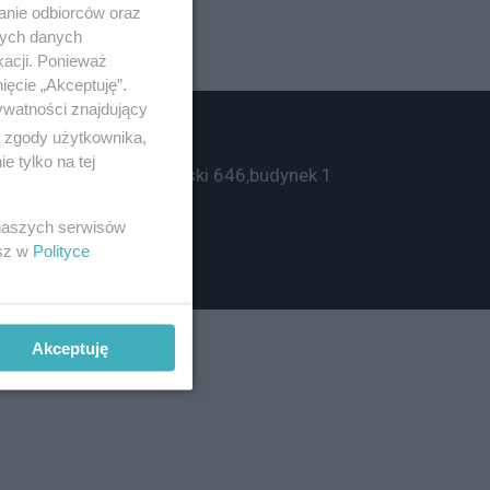
anie odbiorców oraz
nych danych
kacji. Ponieważ
ięcie „Akceptuję”.
ywatności znajdujący
ą zgody użytkownika,
Rental ZPR
 tylko na tej
ul. Wał Miedzeszyński 646,
budynek 1
03-994 Warszawa
 naszych serwisów
esz w
Polityce
Akceptuję