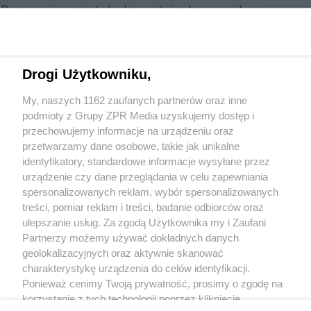
Rezerwacja sprzętu będzie potwierdzona mailowo.
Rekorder dyskowy Atomos Ninja Blade:
Drogi Użytkowniku,
ekran dotykowy IPS (1280x720) z 179-stopniowy kąt
widzenia
My, naszych 1162 zaufanych partnerów oraz inne
system operacyjny pn. AtomOS 5
podmioty z Grupy ZPR Media uzyskujemy dostęp i
przechowujemy informacje na urządzeniu oraz
nagrywanie bezpośrednio na 10-bit, 4:2:2 ProRes lub
przetwarzamy dane osobowe, takie jak unikalne
DNxHD
identyfikatory, standardowe informacje wysyłane przez
złącze HDMI
urządzenie czy dane przeglądania w celu zapewniania
sloty na dyski HDD / SSD 2.5 cala
spersonalizowanych reklam, wybór spersonalizowanych
treści, pomiar reklam i treści, badanie odbiorców oraz
ulepszanie usług. Za zgodą Użytkownika my i Zaufani
Partnerzy możemy używać dokładnych danych
geolokalizacyjnych oraz aktywnie skanować
+48 781 818
charakterystykę urządzenia do celów identyfikacji.
293
sprzettv@grupazpr.pl
Ponieważ cenimy Twoją prywatność, prosimy o zgodę na
korzystanie z tych technologii poprzez kliknięcie