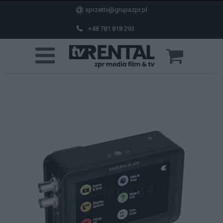
sprzettv@grupazpr.pl
+48 781 818 293